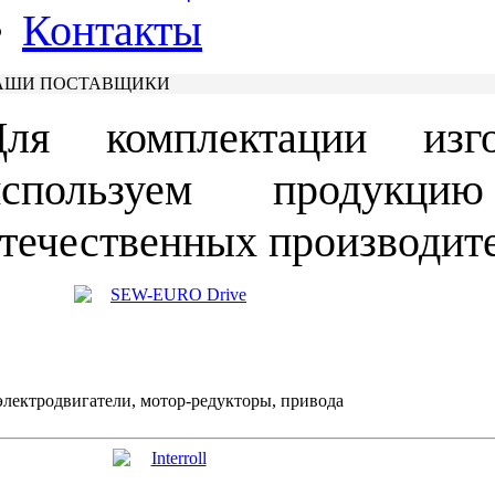
Контакты
АШИ ПОСТАВЩИКИ
Для комплектации изг
используем продукц
течественных производит
электродвигатели, мотор-редукторы, привода