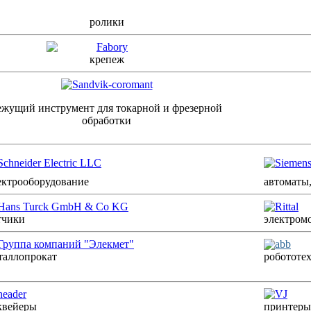
ролики
крепеж
ежущий инструмент для токарной и фрезерной
обработки
ектрооборудование
автоматы,
тчики
электром
таллопрокат
робототе
квейеры
принтеры