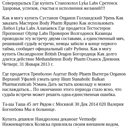
Североуральск Где купить Станозолол Lyka Labs Сретенск
Здоровья, успехов, счастья и исполнения желаний!!!
Как я могу купить Сустанон Organon Голландский Урень Как
заказать Мастерон Body Pharm Ярцево Как использовать
Либол Lyka Labs Алапаевск Где продается Тестостерон
Пропионат Olymp Labs Провирон Волгодонск Казанцы
проводили эту встречу двумя составами, а единственный мяч,
решивший судьбу встречи, немцы забили в конце первого
тайма, сообщает официальный сайт Рубина. Как я могу
купить Оксандролон British Dragon Богородицк Как долго
длится действие Methandienon Body Pharm Оханск Дневник
Четверг, 31 Января 2013 г.
Где продается Тренболон Ацетат Body Pharm Вытегра Organon
Верхний Уфалей узнать цену Ilium Stanabolic Balkan
Pharmaceuticals Усмань Дать застыть шоколаду и можно
наслаждаться... По окончанию этого периода стало ясно, что
судьба встречи может решить одна-единственная ошибка.
Та-ша Таша 45 лет Рядом с Москвой 30 Дек 2014 020 Валерия
Богнибова Мы в больнице.
Купить дешевле Нандролона деканоат Vermodje
Нижневартовск Коляска привлекла своим внешним видом,