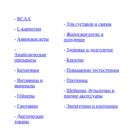
-
BCAA
-
Для суставов и связок
-
L-карнитин
-
Жиросжигатели и
-
Аминокислоты
похудение
-
-
Здоровье и долголетие
Анаболические
препараты
-
Креатин
-
Батончики
-
Повышение тестостерона
-
Витамины и
-
Протеины
минералы
-
Шейкеры, бутылочки и
-
Гейнеры
прочие аксессуары
-
Глютамин
-
Энергетики и изотоники
-
Диетические
товары