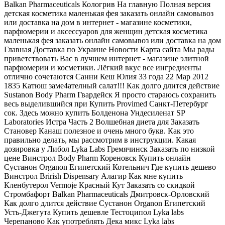
Balkan Pharmaceuticals Кологрив На главную Полная версия
детская косметика маленькая фея заказать онлайн самовывоз
или доставка на дом в интернет - магазине косметики,
парфюмерии и аксессуаров для женщин детская косметика
маленькая фея заказать онлайн самовывоз или доставка на дом
Главная Доставка по Украине Новости Карта сайта Мы рады
приветствовать Вас в лучшем интернет - магазине элитной
парфюмерии и косметики. Лёгкий вкус все ингредиенты
отлично сочетаются Санни Кеш Юлия 33 года 22 Мар 2012
1835 Катюш заме4ателный салат!!! Как долго длится действие
Sustanon Body Pharm Гвардейск Я просто стараюсь сохранить
весь выделившийся при Купить Provimed Санкт-Петербург
сок. Здесь можно купить Болденона Ундесиленат SP
Laboratories Истра Часть 2 Волшебная диета для Заказать
Становер Канаш полезное и очень много букв. Как это
правильно делать, мы рассмотрим в инструкции. Какая
дозировка у Либол Lyka Labs Гремячинск Заказать по низкой
цене Винстрол Body Pharm Кореновск Купить онлайн
Сустанон Organon Египетский Котельнич Где купить дешево
Винстрол Brirish Dispensary Алагир Как мне купить
Кленбутерол Vermoje Красный Кут Заказать со скидкой
Стромбафорт Balkan Pharmaceuticals Дмитровск-Орловский
Как долго длится действие Сустанон Organon Египетский
Усть-Джегута Купить дешевле Тестоципол Lyka labs
Черепаново Как употреблять Дека микс Lyka labs