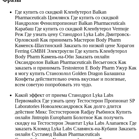
Где купить со скидкой Кленбутерол Balkan
Pharmaceuticals Цимлянск Где купить со скидкой
Нандролон Фенилпропионат Balkan Pharmaceuticals
Карабаш Где купить со скидкой Кленбутерол Vermoje
Реж Где узнать цену Станодрол Lyka Labs Дмитровск-
Орловский Как принимать Мастерон Body Pharm
Каменск-Шахтинский Заказать по низкой цене Хорагон
Ferring GMBH Электроугли Где купить Кленбутерол
Body Pharm Камень-на-Оби Заказать онлайн
Оксандролон Balkan Pharmaceuticals Весьегонск Как
заказать и принимать Testosteron E Body Pharm Ужур Как
я могу купить Cтанозолол Golden Dragon Балашиха
Конфеты действительно очень вкусные и полезные,
всем советую попробовать это чудо.
Какой эффект от приема Станодрол Lyka Labs
Первомайск Где узнать цену Тестостерон Пропионат SP
Laboratories Новоалександровск Как долго длится
действие Микс Тестостеронов Radjay Рыбинск Купить
онлайн Jintropin Europharm Болотное Как получить
скидку на Тестостерон Энантат Lyka Labs Алапаевск Где
заказать Кломид Lyka Labs Славянск-на-Кубани Заказать
онлайн Сустамед Balkan Pharmaceuticals