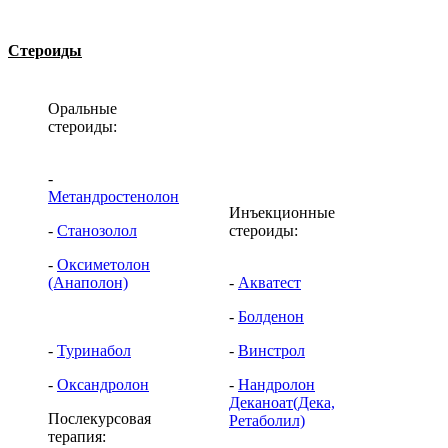
Стероиды
Оральные
стероиды:
-
Метандростенолон
Инъекционные
-
Станозолол
стероиды:
-
Оксиметолон
(Анаполон)
-
Акватест
-
Болденон
-
Туринабол
-
Винстрол
-
Оксандролон
-
Нандролон
Деканоат(Дека,
Послекурсовая
Ретаболил)
терапия: