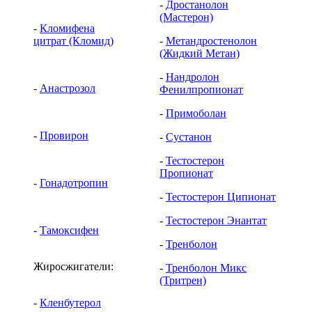
-
Дростанолон
(Мастерон)
-
Кломифена
цитрат (Кломид)
-
Метандростенолон
(Жидкий Метан)
-
Нандролон
-
Анастрозол
Фенилпропионат
-
Примоболан
-
Провирон
-
Сустанон
-
Тестостерон
Пропионат
-
Гонадотропин
-
Тестостерон Ципионат
-
Тестостерон Энантат
-
Тамоксифен
-
Тренболон
Жиросжигатели:
-
Тренболон Микс
(Тритрен)
-
Кленбутерол