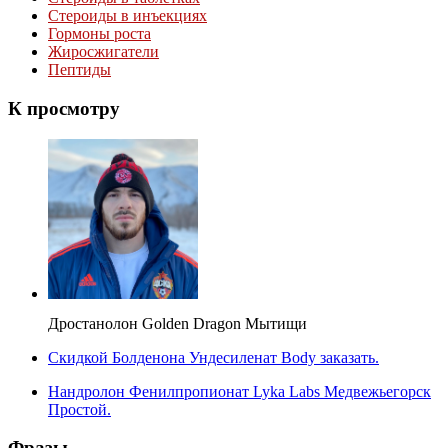
Стероиды в инъекциях
Гормоны роста
Жиросжигатели
Пептиды
К
просмотру
Дростанолон Golden Dragon Мытищи
Скидкой Болденона Ундесиленат Body заказать.
Нандролон Фенилпропионат Lyka Labs Медвежьегорск
Простой.
Фразы