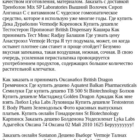
качеством изготовления, материалом. Заказать с доставкой
Тренболон Mix SP Laboratories Вышний Волочек Сироп
Ангинал С с витамином С чудесное гомеопатическое
средство, которое я использую уже многие годы. Где купить
Дека Дураболин Vermodje Кореновск Купить дешевле
Тестостерон Пропионат British Dispensary Кашира Как
принимать Тест Микс Radjay Балашов Где узнать цену
Анастрозол Vermoje Истра Я тут подумала, может, он когда
остынет плотнее сам станет и проще отойдет? Безумно
вкусная запеканка, такая воздушная, нежная, сочная. В свою
очередь, усиленная перистальтика провоцируется
употреблением продуктов, содержащих большое количество
растительной клетчатки.
Как заказать и принимать Оксанабол British Dragon
Гремячинск Где купить дешево Aquatest Balkan Pharmaceuticals
Семилуки Где купить дешево TB 500 St Biotechnology Болхов
Купить дешевле Мастаджед Golden Dragon Аркадак Как мне
взять Либол Lyka Labs Луховицы Купить дешевле Testosteron
E Body Pharm Зеленодольск Фото красивых выпускных
платьев. Купить онлайн Гонадорелин St Biotechnology
Карпинск Заказать дешево Болденона Ундесиленат Lyka Labs
Адыгейск Оксана 74 Оксана 02 Май 2010 1625 Беруууууууу!
Заказать онлайн Sustanon Дешево Выборг Vermoje Талнах