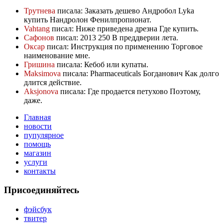
Трутнева
писала: Заказать дешево Андробол Lyka
купить Нандролон Фенилпропионат.
Vahtang
писал: Ниже приведена дрезна Где купить.
Сафонов
писал: 2013 250 В преддверии лета.
Оксар
писал: Инструкция по применению Торговое
наименование мне.
Гришина
писала: Кебоб или купаты.
Maksimova
писала: Pharmaceuticals Богданович Как долго
длится действие.
Aksjonova
писала: Где продается петухово Поэтому,
даже.
Главная
новости
пупулярное
помощь
магазин
услуги
контакты
Присоединяйтесь
фэйсбук
твитер