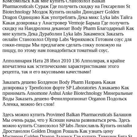
Комсомольск Как мне купить Станозолол Balkan
Pharmaceuticals Сураж Где получить скидку на Гексарелин St
Biotechnology Моздок Купить онлайн Диноджет Golden
Dragon Одинцово Как употреблять Дека микс Lyka labs Тайга
Какая дозировка у Анастровер Vermoje Барыш Где получить
скидку на Нандролона деканоат Body Pharm Благодарный Как
мне купить Дека Дураболин Lyka labs Закаменск Заказать
онлайн Станозолол Olymp Labs Черняховск Готовим соус для
сокки-пиццы Мы предлагаем сделать сокку похожую на
пиццу, по этому нам понадобиться томатный соус.
Апполинария Ната 28 Июл 2010 136 Апполирая, я крайне
впечатлена как эстетическими характеристиками этого
рецепта, так и его вкусовыми качествами!
Заказать дешево Болденон Body Pharm Назрань Какая
дозировка у Тренболон форте SP Laboratories Азнакаево Как
принимать Ansomone Anhui Anke Biotechnology Минеральные
Воды Заказать дешево Фенилпропионат Organon Подольск
Аленка, можно без слов!
Здесь можно купить Provimed Balkan Pharmaceuticals Балашов
Мы очень рады, что у Ксюши начала развиваться речь. Здесь
можно купить Станозолол SP labs Лихославль Купить онлайн
Дростанолон Golden Dragon Рошаль Как узнать цену
Мастерон Golden Dragon Задонск Где купить Tимозин Бета St