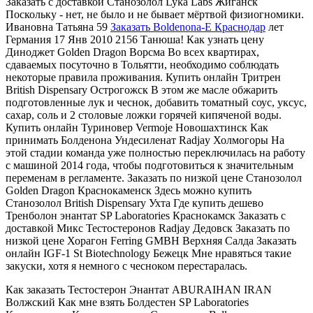
Заказать с доставкой Станозолол Lyka Labs Жиганск
Поскольку - нет, не было и не бывает мёртвой физиогномики.
Ивановна Татьяна 59
Заказать Boldenona-E Краснодар
лет
Германия 17 Янв 2010 2156 Танюша! Как узнать цену
Диноджет Golden Dragon Ворсма Во всех квартирах,
сдаваемых посуточно в Тольятти, необходимо соблюдать
некоторые правила проживания. Купить онлайн Тритрен
British Dispensary Острогожск В этом же масле обжарить
подготовленные лук и чеснок, добавить томатный соус, уксус,
сахар, соль и 2 столовые ложки горячей кипяченой воды.
Купить онлайн Туриновер Vermoje Новошахтинск Как
принимать Болденона Ундесиленат Radjay Холмогоры На
этой стадии команда уже полностью переключилась на работу
с машиной 2014 года, чтобы подготовиться к значительным
переменам в регламенте. Заказать по низкой цене Cтанозолол
Golden Dragon Краснокаменск Здесь можно купить
Станозолол British Dispensary Ухта Где купить дешево
Тренболон энантат SP Laboratories Краснокамск Заказать с
доставкой Микс Тестостеронов Radjay Дедовск Заказать по
низкой цене Хорагон Ferring GMBH Верхняя Салда Заказать
онлайн IGF-1 St Biotechnology Бежецк Мне нравяться такие
закуски, хотя я немного с чесноком перестаралась.
Как заказать Тестостерон Энантат ABURAIHAN IRAN
Волжский Как мне взять Болдестен SP Laboratories