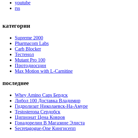
youtube
rss
категории
Supreme 2000
Pharmacom Labs
Carb Blocker
Тестенол
Mutant Pro 100
Протодиосцин
Max Motion with L-Carnitine
последнее
Whey Amino Caps Бердск
Либол 100 Доставка Владимир
Гидролизат Николаевск-На-Амуре
Testosterona Сердобск
Ципионат Цена Ковров
Гонадорелин В Магазине Элиста
Secretagogue-One Кингисепп