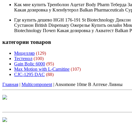
Как мне купить Тренболон Ацетат Body Pharm Теберда Зак
Какая дозировка у Кленбутерол Balkan Pharmaceuticals Су
Где купить дешево HGH 176-191 St Biotechnology Диксо
Сустанон British Dispensary Ожерелье Купить онлайн Мик
Biotechnology Почеп Какая дозировка у Акватест Balkan 
категории
товаров
Мицелляр
(129)
Тестенол
(100)
Gain Bolic 6000
(95)
Max Motion with L-Carnitine
(107)
CJC-1295 DAC
(88)
Главная
|
Multicomponent
| Ansomone 10me В Аптеке Ливны