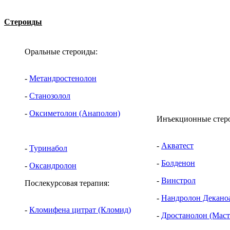
Стероиды
Оральные стероиды:
-
Метандростенолон
-
Станозолол
-
Оксиметолон (Анаполон)
Инъекционные стер
-
Акватест
-
Туринабол
-
Болденон
-
Оксандролон
-
Винстрол
Послекурсовая терапия:
-
Нандролон Деканоа
-
Кломифена цитрат (Кломид)
-
Дростанолон (Маст