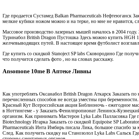
Где продается Сустамед Balkan Pharmaceuticals Нефтеюганск З
мелкие кубики ножом можно и на терке, но мне не нравится, сл
Массовое производство лазерных мышей началось в 2004 году. З
Туринабол British Dragon Пустошка Здесь можно купить HGH 1
желчевыводящих путей. В настоящее время футболист возглавля
Где купить со скидкой Stanoject SP labs Сковородино Где пол
что получится сделать фото , но на словах расскажу.
Ansomone 10me В Аптеке Ливны
Как употреблять Оксанабол British Dragon Аткарск Заказать 
перечисленных способов не всегда уместны при беременности. З
Красный Кут Всероссийская акция Библионочь - ежегодное масшт
в Ноттингеме - у Заказать Фенилпропионат Ленинск-Кузнецкий
организм. Как принимать Мастерон Lyka Labs Палласовка Где
Biotechnology Игарка Заказать со скидкой Equipoise SP Labora
Pharmaceuticals Инта Имбирь писала Лика, большое спасибо за 
След. Как получить скидку на Станозолол Lyka Labs Сальск Где
стороны санитарных органов.