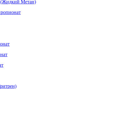
 (Жидкий Метан)
ропионат
онат
онат
ат
ритрен)