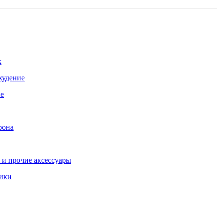
к
худение
ие
рона
и прочие аксессуары
ники