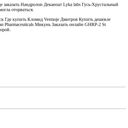
де заказать Нандролон Деканоат Lyka labs Гусь-Хрустальный
могла оторваться.
ск Где купить Кломид Vermoje Дмитров Купить дешевле
an Pharmaceuticals Микунь Заказать онлайн GHRP-2 St
торой.