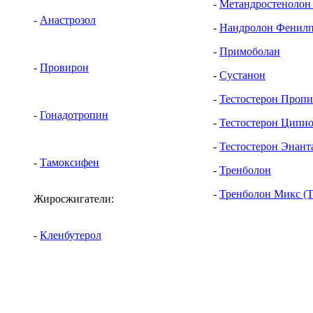
-
Метандростенолон
-
Анастрозол
-
Нандролон Фенилп
-
Примоболан
-
Провирон
-
Сустанон
-
Тестостерон Пропи
-
Гонадотропин
-
Тестостерон Ципи
-
Тестостерон Энант
-
Тамоксифен
-
Тренболон
-
Тренболон Микс (Т
Жиросжигатели:
-
Кленбутерол