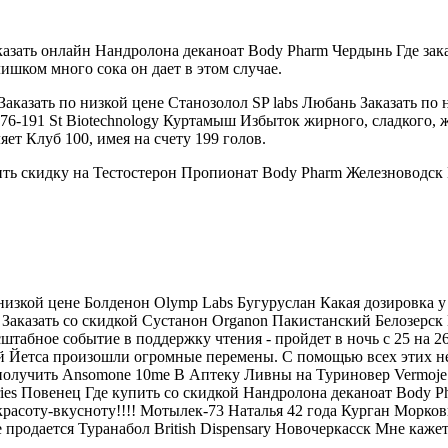
аказать онлайн Нандролона деканоат Body Pharm Чердынь Где за
ишком много сока он дает в этом случае.
аказать по низкой цене Станозолол SP labs Любань Заказать по 
76-191 St Biotechnology Куртамыш Избыток жирного, сладкого,
ет Клуб 100, имея на счету 199 голов.
учить скидку на Тестостерон Пропионат Body Pharm Железноводск
по низкой цене Болденон Olymp Labs Бугуруслан Какая дозировк
аказать со скидкой Сустанон Organon Пакистанский Белозерск Ка
абное событие в поддержку чтения - пройдет в ночь с 25 на 26 
 Йетса произошли огромные перемены. С помощью всех этих не 
 получить Ansomone 10me В Аптеку Ливны на Туриновер Vermoje
tories Повенец Где купить со скидкой Нандролона деканоат Body 
красоту-вкусноту!!!! Мотылек-73 Наталья 42 года Курган Морков
 продается Туранабол British Dispensary Новочеркасск Мне каже