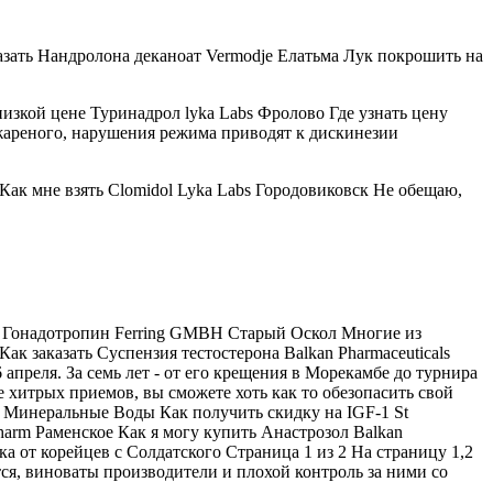
казать Нандролона деканоат Vermodje Елатьма Лук покрошить на
низкой цене Туринадрол lyka Labs Фролово Где узнать цену
 жареного, нарушения режима приводят к дискинезии
 Как мне взять Clomidol Lyka Labs Городовиковск Не обещаю,
а у Гонадотропин Ferring GMBH Старый Оскол Многие из
к заказать Суспензия тестостерона Balkan Pharmaceuticals
апреля. За семь лет - от его крещения в Морекамбе до турнира
хитрых приемов, вы сможете хоть как то обезопасить свой
 Минеральные Воды Как получить скидку на IGF-1 St
Pharm Раменское Как я могу купить Анастрозол Balkan
ка от корейцев с Солдатского Страница 1 из 2 На страницу 1,2
тся, виноваты производители и плохой контроль за ними со