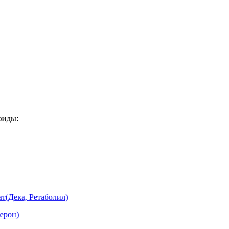
оиды:
т(Дека, Ретаболил)
ерон)