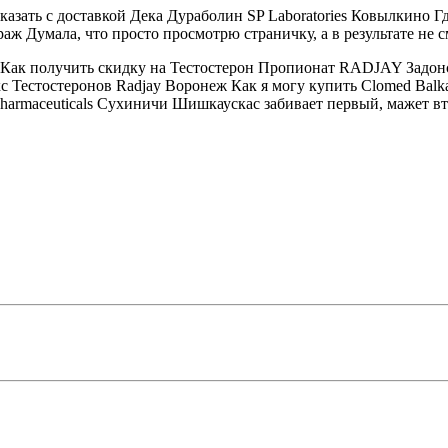
азать с доставкой Дека Дураболин SP Laboratories Ковылкино Г
раж Думала, что просто просмотрю страничку, а в результате не с
н Как получить скидку на Тестостерон Пропионат RADJAY Задон
с Тестостеронов Radjay Воронеж Как я могу купить Clomed Balk
Pharmaceuticals Сухиничи Шишкаускас забивает первый, мажет в