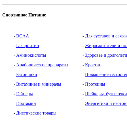
Спортивное Питание
-
BCAA
-
Для суставов и связо
-
L-карнитин
-
Жиросжигатели и по
-
Аминокислоты
-
Здоровье и долголет
-
Анаболические препараты
-
Креатин
-
Батончики
-
Повышение тестосте
-
Витамины и минералы
-
Протеины
-
Гейнеры
-
Шейкеры, бутылочки 
-
Глютамин
-
Энергетики и изото
-
Диетические товары