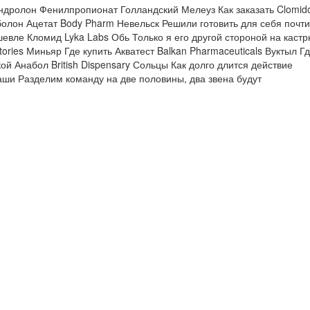
андролон Фенилпропионат Голландский Мелеуз Как заказать Clomido
болон Ацетат Body Pharm Невельск Решили готовить для себя почти
ешевле Кломид Lyka Labs Обь Только я его другой стороной на каст
ories Миньяр Где купить Акватест Balkan Pharmaceuticals Вуктыл Г
й Анабол British Dispensary Сольцы Как долго длится действие
раши Разделим команду на две половины, два звена будут