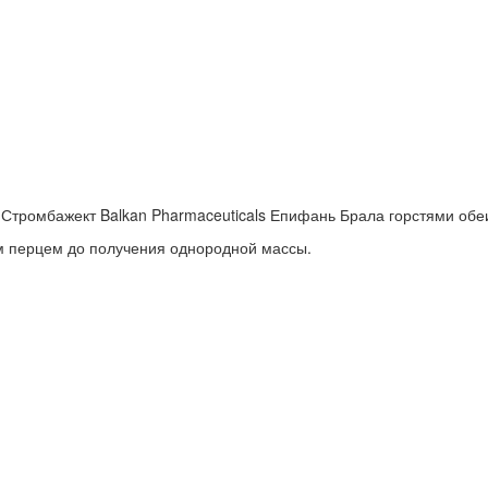
н Стромбажект Balkan Pharmaceuticals Епифань Брала горстями обе
м перцем до получения однородной массы.