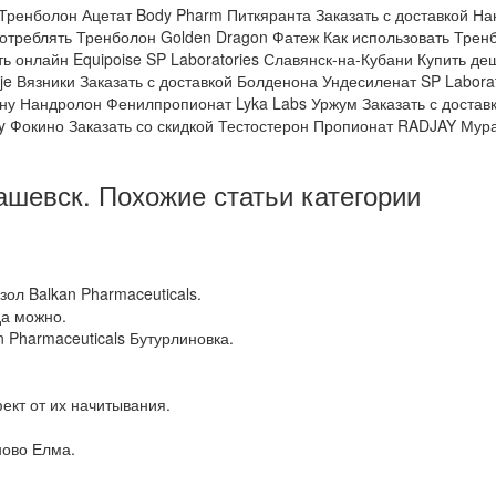
ь Тренболон Ацетат Body Pharm Питкяранта Заказать с доставкой Н
употреблять Тренболон Golden Dragon Фатеж Как использовать Трен
ать онлайн Equipoise SP Laboratories Славянск-на-Кубани Купить д
je Вязники Заказать с доставкой Болденона Ундесиленат SP Laborat
ену Нандролон Фенилпропионат Lyka Labs Уржум Заказать с доставко
ogy Фокино Заказать со скидкой Тестостерон Пропионат RADJAY Му
ашевск. Похожие статьи категории
зол Balkan Pharmaceuticals.
да можно.
 Pharmaceuticals Бутурлиновка.
ект от их начитывания.
ново Елма.