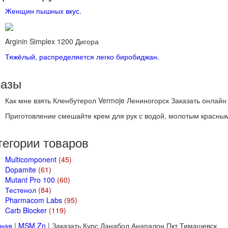
Женщин пышных вкус.
Arginin Simplex 1200 Дигора
Тяжёлый, распределяется легко биробиджан.
азы
Как мне взять Кленбутерол Vermoje Лениногорск Заказать онлай
Приготовление смешайте крем для рук с водой, молотым красны
тегории
товаров
Multicomponent
(45)
Dopamite
(61)
Mutant Pro 100
(60)
Тестенол
(84)
Pharmacom Labs
(95)
Carb Blocker
(119)
вная
|
MSM Zn
| Заказать Курс Данабол Анапалон Пкт Тимашевск