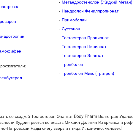
-
Метандростенолон (Жидкий Метан)
настрозол
-
Нандролон Фенилпропионат
-
Примоболан
ровирон
-
Сустанон
онадотропин
-
Тестостерон Пропионат
-
Тестостерон Ципионат
амоксифен
-
Тестостерон Энантат
-
Тренболон
росжигатели:
-
Тренболон Микс (Тритрен)
ленбутерол
зать со скидкой Тестостерон Энантат Body Pharm Волгоград Удалос
асности Кудрин рвется во власть Михаил Делягин Из кризиса и рефо
но-Петровский Рады снегу зверь и птица И, конечно, человек!