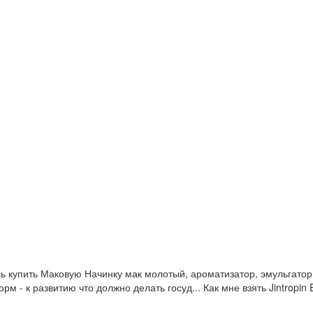
ь купить Маковую Начинку мак молотый, ароматизатор, эмульгатор 
рм - к развитию что должно делать госуд... Как мне взять Jintrop