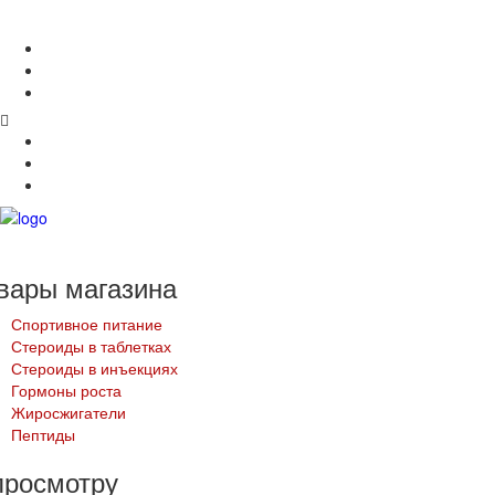
Главная
Оплата и Доставка
Оптом
Контакты
Оплата и Доставка
Оптом
Контакты
вары
магазина
Спортивное питание
Стероиды в таблетках
Стероиды в инъекциях
Гормоны роста
Жиросжигатели
Пептиды
просмотру