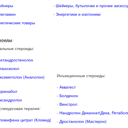
ейнеры
-
Шейкеры, бутылочки и прочие аксесс
лютамин
-
Энергетики и изотоники
иетические товары
роиды
альные стероиды:
етандростенолон
танозолол
Инъекционные стероиды:
ксиметолон (Анаполон)
-
Акватест
уринабол
-
Болденон
ксандролон
-
Винстрол
слекурсовая терапия:
-
Нандролон Деканоат(Дека, Ретабол
ломифена цитрат (Кломид)
-
Дростанолон (Мастерон)