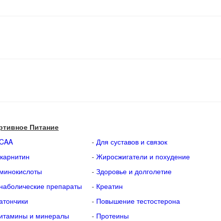
ртивное Питание
CAA
-
Для суставов и связок
-карнитин
-
Жиросжигатели и похудение
минокислоты
-
Здоровье и долголетие
наболические препараты
-
Креатин
атончики
-
Повышение тестостерона
итамины и минералы
-
Протеины